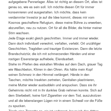
aufgegebene Pennerlager. Alles ist richtig an diesem Ort, alles ist
genau so, wie es sein soll. Ich möchte diesen Ort für immer
konservieren und ausgestalten. Ich möchte, dass kein
verdammter Investor je auf die Idee kommt, dieses mir vom
Kosmos geschaffene Refugium, diese meine Bühne zu erwerben,
abzureißen, neu zu nutzen. Ort für all die Bilder, die hinter meiner
Stirn wachsen.
Jede Etage exakt gleich geschnitten. Immer und immer wieder.
Dann doch individuell verwohnt, verfallen, verlebt. Ort unzähliger
Geschichten, Tragödien und trauriger Existenzen. Dann die letzte
Brandschutztür, die ich mit schmerzenden Händen und einer
rostigen Eisenstange aufhebele, Elendsarbeit.
Stehe im Pfeifen des eiskalten Windes auf dem Dach, grauer Tag
wie Waschbeton, Klirren in den Ohren. Als hätte mein Kopf
seinen Schmerz in den Himmel verlängert. Hände in den
Taschen, möchte Insekten zertreten, Genitalien plastinieren,
meine Mutter wieder ausbuddeln und anspucken. Dass sie ihr
Geheimnis nicht mit in ihr dunkles Grab nehmen konnte. Sich auf
dem Sterbebett, keine fünf Zigaretten vor dem Tod, auszukotzen
und all die lebenslangen Lügen mir in einem Schwall vor die Füße
zu spucken.
Zünde eine Zigarette an, sie ist verbrannt, bevor ich den dritten