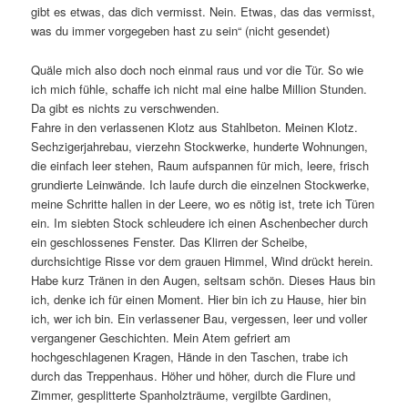
gibt es etwas, das dich vermisst. Nein. Etwas, das das vermisst,
was du immer vorgegeben hast zu sein“ (nicht gesendet)
Quäle mich also doch noch einmal raus und vor die Tür. So wie
ich mich fühle, schaffe ich nicht mal eine halbe Million Stunden.
Da gibt es nichts zu verschwenden.
Fahre in den verlassenen Klotz aus Stahlbeton. Meinen Klotz.
Sechzigerjahrebau, vierzehn Stockwerke, hunderte Wohnungen,
die einfach leer stehen, Raum aufspannen für mich, leere, frisch
grundierte Leinwände. Ich laufe durch die einzelnen Stockwerke,
meine Schritte hallen in der Leere, wo es nötig ist, trete ich Türen
ein. Im siebten Stock schleudere ich einen Aschenbecher durch
ein geschlossenes Fenster. Das Klirren der Scheibe,
durchsichtige Risse vor dem grauen Himmel, Wind drückt herein.
Habe kurz Tränen in den Augen, seltsam schön. Dieses Haus bin
ich, denke ich für einen Moment. Hier bin ich zu Hause, hier bin
ich, wer ich bin. Ein verlassener Bau, vergessen, leer und voller
vergangener Geschichten. Mein Atem gefriert am
hochgeschlagenen Kragen, Hände in den Taschen, trabe ich
durch das Treppenhaus. Höher und höher, durch die Flure und
Zimmer, gesplitterte Spanholzträume, vergilbte Gardinen,