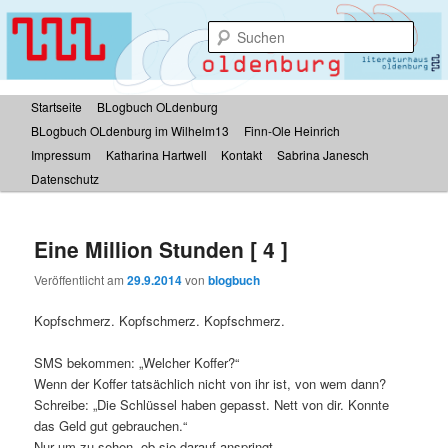
Zum
Inhalt
Such
wechseln
BLogbuch OLdenburg
Hauptmenü
Startseite
BLogbuch OLdenburg
BLogbuch OLdenburg im Wilhelm13
Finn-Ole Heinrich
Impressum
Katharina Hartwell
Kontakt
Sabrina Janesch
Datenschutz
Eine Million Stunden [ 4 ]
Veröffentlicht am
29.9.2014
von
blogbuch
Kopfschmerz. Kopfschmerz. Kopfschmerz.
SMS bekommen: „Welcher Koffer?“
Wenn der Koffer tatsächlich nicht von ihr ist, von wem dann?
Schreibe: „Die Schlüssel haben gepasst. Nett von dir. Konnte
das Geld gut gebrauchen.“
Nur um zu sehen, ob sie darauf anspringt.