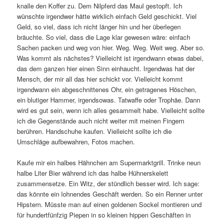
knalle den Koffer zu. Dem Nilpferd das Maul gestopft. Ich
wünschte irgendwer hätte wirklich einfach Geld geschickt. Viel
Geld, so viel, dass ich nicht länger hin und her überlegen
bräuchte. So viel, dass die Lage klar gewesen wäre: einfach
Sachen packen und weg von hier. Weg. Weg. Weit weg. Aber so.
Was kommt als nächstes? Vielleicht ist irgendwann etwas dabei,
das dem ganzen hier einen Sinn einhaucht. Irgendwas hat der
Mensch, der mir all das hier schickt vor. Vielleicht kommt
irgendwann ein abgeschnittenes Ohr, ein getragenes Höschen,
ein blutiger Hammer, irgendsowas. Tatwaffe oder Trophäe. Dann
wird es gut sein, wenn ich alles gesammelt habe. Vielleicht sollte
ich die Gegenstände auch nicht weiter mit meinen Fingern
berühren. Handschuhe kaufen. Vielleicht sollte ich die
Umschläge aufbewahren, Fotos machen.
Kaufe mir ein halbes Hähnchen am Supermarktgrill. Trinke neun
halbe Liter Bier während ich das halbe Hühnerskelett
zusammensetze. Ein Witz, der stündlich besser wird. Ich sage:
das könnte ein lohnendes Geschäft werden. So ein Renner unter
Hipstern. Müsste man auf einen goldenen Sockel montieren und
für hundertfünfzig Piepen in so kleinen hippen Geschäften in